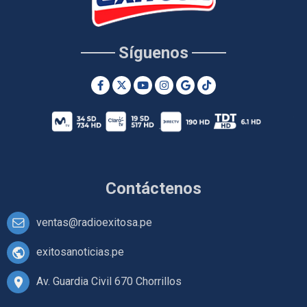
Síguenos
Contáctenos
ventas@radioexitosa.pe
exitosanoticias.pe
Av. Guardia Civil 670 Chorrillos