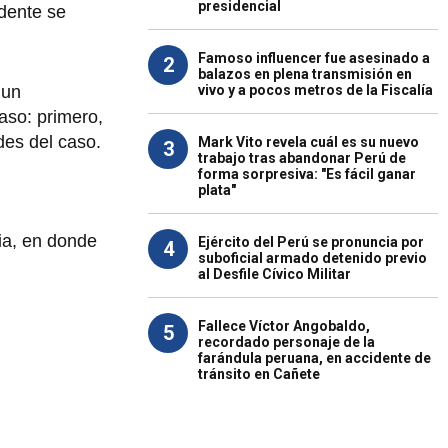
presidencial
dente se
Famoso influencer fue asesinado a
2
balazos en plena transmisión en
vivo y a pocos metros de la Fiscalía
 un
aso: primero,
des del caso.
Mark Vito revela cuál es su nuevo
3
trabajo tras abandonar Perú de
forma sorpresiva: "Es fácil ganar
plata"
ia, en donde
Ejército del Perú se pronuncia por
4
suboficial armado detenido previo
al Desfile Cívico Militar
Fallece Víctor Angobaldo,
5
recordado personaje de la
farándula peruana, en accidente de
tránsito en Cañete