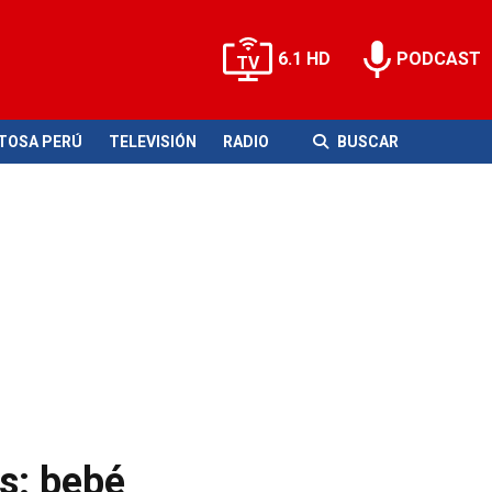
6.1 HD
PODCAST
ITOSA PERÚ
TELEVISIÓN
RADIO
BUSCAR
s: bebé