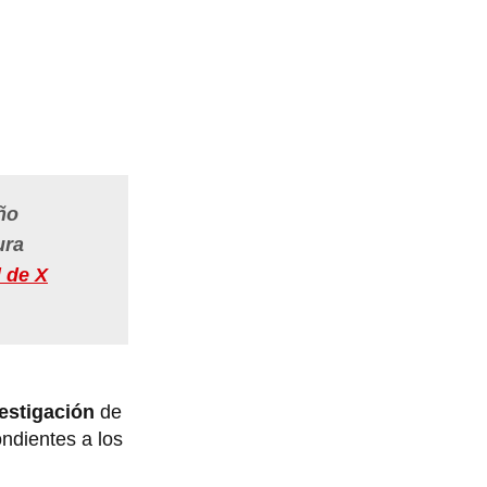
ño
ura
l de X
estigación
de
ondientes a los