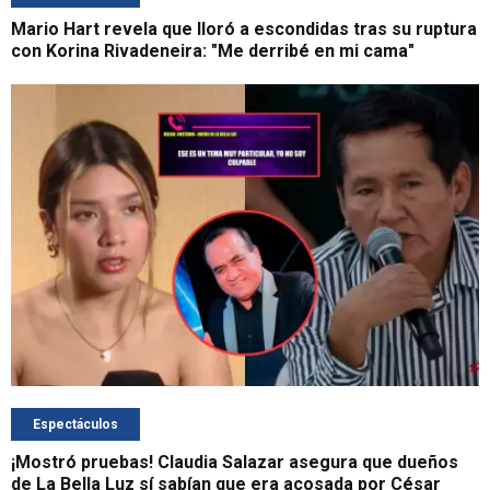
Mario Hart revela que lloró a escondidas tras su ruptura
con Korina Rivadeneira: "Me derribé en mi cama"
Espectáculos
¡Mostró pruebas! Claudia Salazar asegura que dueños
de La Bella Luz sí sabían que era acosada por César