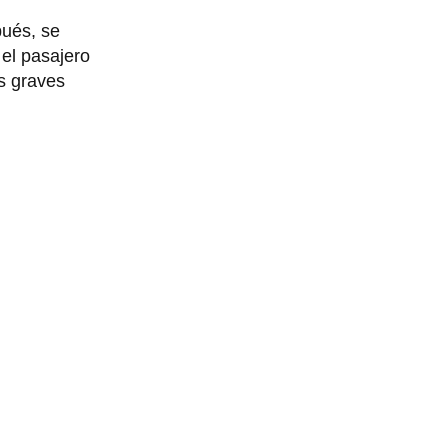
pués, se
 el pasajero
s graves