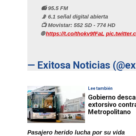
📻 95.5 FM
📡 6.1 señal digital abierta
📺 Movistar: 552 SD - 774 HD
🌐
https://t.co/thokv9fFaL
pic.twitte
— Exitosa Noticias (@e
Lee también
Gobierno desca
extorsivo contr
Metropolitano
Pasajero herido lucha por su vida