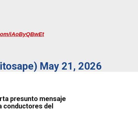
r.com/iAoByQBwEt
xitosape)
May 21, 2026
rta presunto mensaje
a conductores del