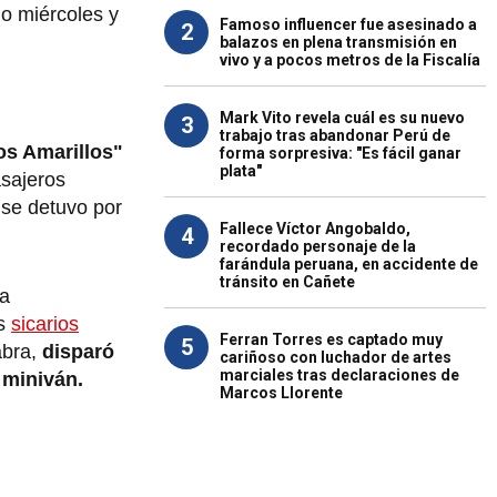
mo miércoles y
Famoso influencer fue asesinado a
2
balazos en plena transmisión en
vivo y a pocos metros de la Fiscalía
Mark Vito revela cuál es su nuevo
3
trabajo tras abandonar Perú de
os Amarillos"
forma sorpresiva: "Es fácil ganar
plata"
asajeros
 se detuvo por
Fallece Víctor Angobaldo,
4
recordado personaje de la
farándula peruana, en accidente de
tránsito en Cañete
ta
os
sicarios
Ferran Torres es captado muy
5
abra,
disparó
cariñoso con luchador de artes
marciales tras declaraciones de
 miniván.
Marcos Llorente