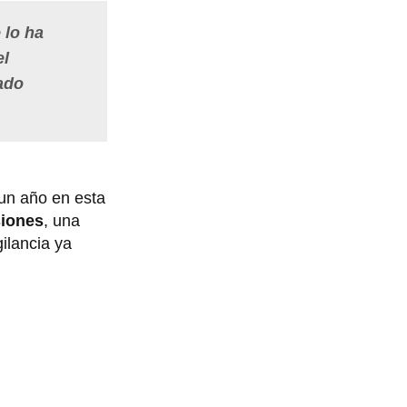
 lo ha
el
tado
un año en esta
siones
, una
ilancia ya