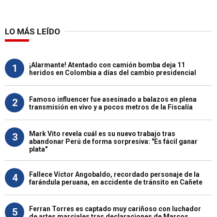
LO MÁS LEÍDO
¡Alarmante! Atentado con camión bomba deja 11
1
heridos en Colombia a días del cambio presidencial
Famoso influencer fue asesinado a balazos en plena
2
transmisión en vivo y a pocos metros de la Fiscalía
Mark Vito revela cuál es su nuevo trabajo tras
3
abandonar Perú de forma sorpresiva: "Es fácil ganar
plata"
Fallece Víctor Angobaldo, recordado personaje de la
4
farándula peruana, en accidente de tránsito en Cañete
Ferran Torres es captado muy cariñoso con luchador
5
de artes marciales tras declaraciones de Marcos