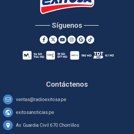
Síguenos
Contáctenos
ventas@radioexitosa.pe
exitosanoticias.pe
Av. Guardia Civil 670 Chorrillos