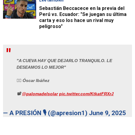
Sebastián Beccacece en la previa del
Perú vs. Ecuador: "Se juegan su última
carta y eso los hace un rival muy
peligroso"
"A CUEVA HAY QUE DEJARLO TRANQUILO. LE
DESEAMOS LO MEJOR"
✍🏼 Óscar Ibáñez
📽️
@palomadelsolar
pic.twitter.com/KtkatFRXrJ
— A PRESIÓN 🎙️ (@apresion1)
June 9, 2025