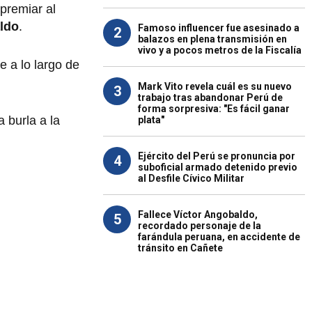
premiar al
ldo
.
Famoso influencer fue asesinado a
2
balazos en plena transmisión en
vivo y a pocos metros de la Fiscalía
ue a lo largo de
Mark Vito revela cuál es su nuevo
3
trabajo tras abandonar Perú de
forma sorpresiva: "Es fácil ganar
 burla a la
plata"
Ejército del Perú se pronuncia por
4
suboficial armado detenido previo
al Desfile Cívico Militar
Fallece Víctor Angobaldo,
5
recordado personaje de la
farándula peruana, en accidente de
tránsito en Cañete