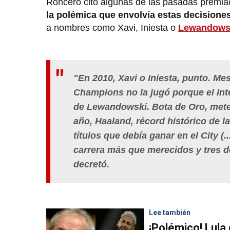
Roncero citó algunas de las pasadas premia
la polémica que envolvía estas decisione
a nombres como Xavi, Iniesta o
Lewandows
"En 2010, Xavi o Iniesta, punto. Mes
Champions no la jugó porque el Int
de Lewandowski. Bota de Oro, mete t
año, Haaland, récord histórico de l
títulos que debía ganar en el City (
carrera más que merecidos y tres de
decretó.
Lee también
¡Polémico! Lula 