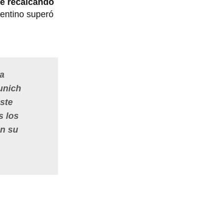
e recalcando
gentino superó
la
unich
este
s los
en su