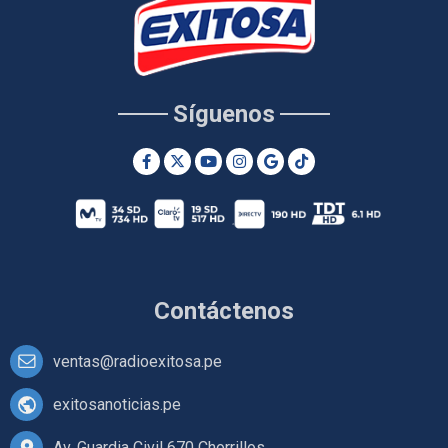
Síguenos
Contáctenos
ventas@radioexitosa.pe
exitosanoticias.pe
Av. Guardia Civil 670 Chorrillos