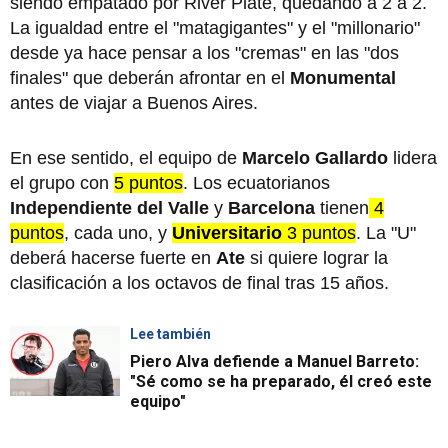
siendo empatado por River Plate, quedando a 2 a 2.
La igualdad entre el "matagigantes" y el "millonario"
desde ya hace pensar a los "cremas" en las "dos
finales" que deberán afrontar en el
Monumental
antes de viajar a Buenos Aires.
En ese sentido, el equipo de
Marcelo Gallardo
lidera
el grupo con
5 puntos
. Los ecuatorianos
Independiente del Valle
y
Barcelona
tienen
4
puntos
, cada uno, y
Universitario
3 puntos
. La "U"
deberá hacerse fuerte en
Ate
si quiere lograr la
clasificación a los octavos de final tras 15 años.
Lee también
Piero Alva defiende a Manuel Barreto:
"Sé como se ha preparado, él creó este
equipo"