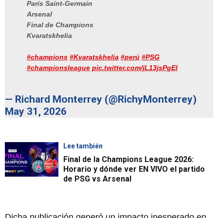
París Saint-Germain
Arsenal
Final de Champions
Kvaratskhelia
#champions
#Kvaratskhelia
#perú
#PSG
#championsleague
pic.twitter.com/jL13jsPgEl
— Richard Monterrey (@RichyMonterrey)
May 31, 2026
Lee también
Final de la Champions League 2026:
Horario y dónde ver EN VIVO el partido
de PSG vs Arsenal
Dicha publicación generó un impacto inesperado en