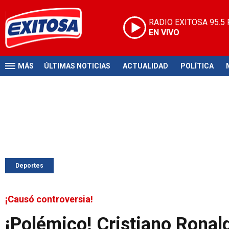
RADIO EXITOSA
95.5
EN VIVO
MÁS
ÚLTIMAS NOTICIAS
ACTUALIDAD
POLÍTICA
Deportes
¡Causó controversia!
¡Polémico! Cristiano Ronald