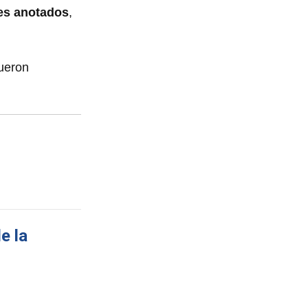
les anotados
,
fueron
e la