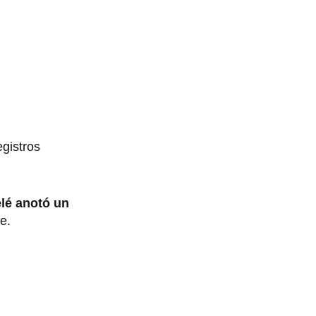
egistros
lé anotó un
e.