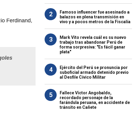
Famoso influencer fue asesinado a
2
balazos en plena transmisión en
Rio Ferdinand,
vivo y a pocos metros de la Fiscalía
Mark Vito revela cuál es su nuevo
3
trabajo tras abandonar Perú de
forma sorpresiva: "Es fácil ganar
plata"
goles
Ejército del Perú se pronuncia por
4
suboficial armado detenido previo
al Desfile Cívico Militar
Fallece Víctor Angobaldo,
5
recordado personaje de la
farándula peruana, en accidente de
tránsito en Cañete