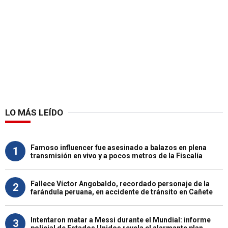
LO MÁS LEÍDO
Famoso influencer fue asesinado a balazos en plena
1
transmisión en vivo y a pocos metros de la Fiscalía
Fallece Víctor Angobaldo, recordado personaje de la
2
farándula peruana, en accidente de tránsito en Cañete
Intentaron matar a Messi durante el Mundial: informe
3
policial de Estados Unidos revela el alarmante plan