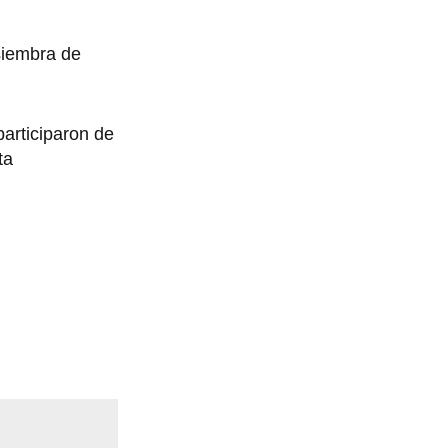
siembra de
articiparon de
ta