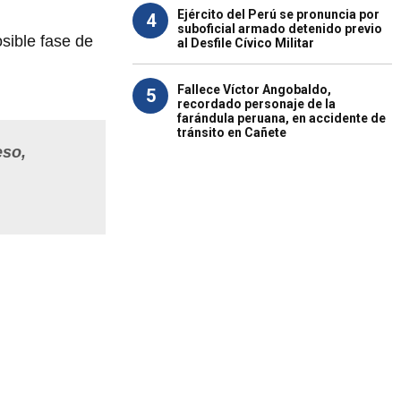
Ejército del Perú se pronuncia por
4
suboficial armado detenido previo
osible fase de
al Desfile Cívico Militar
Fallece Víctor Angobaldo,
5
recordado personaje de la
farándula peruana, en accidente de
tránsito en Cañete
eso,