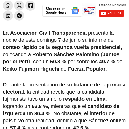
Síguenos en
Google News
La
Asociación Civil Transparencia
presentó la
noche de este domingo 7 de junio su informe de
conteo rápido
de la
segunda vuelta presidencial
,
colocando a
Roberto Sánchez Palomino
(
Juntos
por el Perú
) con un
50.3 %
por sobre los
49.7 %
de
Keiko Fujimori Higuchi
de
Fuerza Popular
.
Durante la presentación de su
balance
de la
jornada
electora
l, la entidad reveló que la candidata
fujimorista tuvo un amplio
respaldo
en
Lima
,
logrando un
63.8 %
, mientras que el
candidato de
izquierda
un
36.4 %
. No obstante, el
interior
del
país tuvo otra realidad, debido a que Sánchez obtuvo
un
57.4 %
y su contendora un
42.6 %.