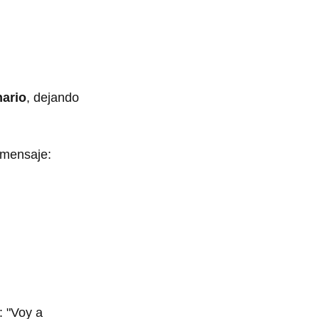
nario
, dejando
 mensaje:
: "Voy a