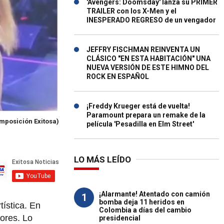
'Avengers: Doomsday' lanza su PRIMER
TRAILER con los X-Men y el
INESPERADO REGRESO de un vengador
JEFFRY FISCHMAN REINVENTA UN
CLÁSICO "EN ESTA HABITACIÓN" UNA
NUEVA VERSIÓN DE ESTE HIMNO DEL
ROCK EN ESPAÑOL
¡Freddy Krueger está de vuelta!
Paramount prepara un remake de la
mposición Exitosa)
película 'Pesadilla en Elm Street'
LO MÁS LEÍDO
¡Alarmante! Atentado con camión
1
bomba deja 11 heridos en
ística. En
Colombia a días del cambio
dores. Lo
presidencial