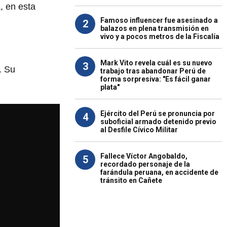
, en esta
Famoso influencer fue asesinado a
2
balazos en plena transmisión en
vivo y a pocos metros de la Fiscalía
Mark Vito revela cuál es su nuevo
3
. Su
trabajo tras abandonar Perú de
forma sorpresiva: "Es fácil ganar
plata"
Ejército del Perú se pronuncia por
4
suboficial armado detenido previo
al Desfile Cívico Militar
Fallece Víctor Angobaldo,
5
recordado personaje de la
farándula peruana, en accidente de
tránsito en Cañete