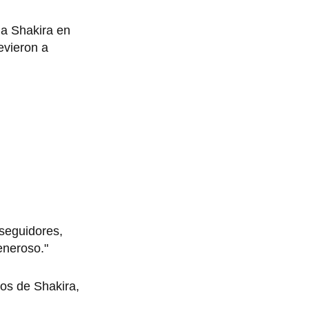
 a Shakira en
evieron a
 seguidores,
eneroso."
ños de Shakira,