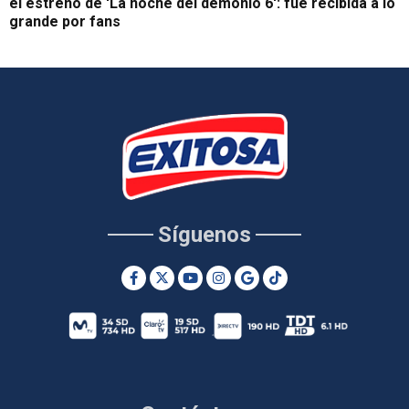
el estreno de 'La noche del demonio 6': fue recibida a lo
grande por fans
Síguenos