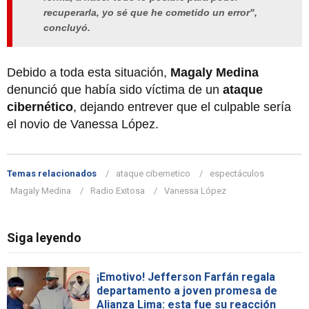
recuperarla, yo sé que he cometido un error",
concluyó.
Debido a toda esta situación,
Magaly Medina
denunció que había sido víctima de un
ataque
cibernético
, dejando entrever que el culpable sería
el novio de Vanessa López.
Temas relacionados
ataque cibernetico
espectáculos
Magaly Medina
Radio Exitosa
Vanessa López
Siga leyendo
¡Emotivo! Jefferson Farfán regala
departamento a joven promesa de
Alianza Lima: esta fue su reacción