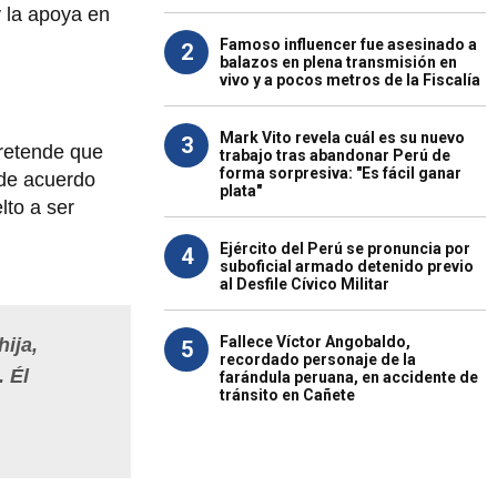
y la apoya en
Famoso influencer fue asesinado a
2
balazos en plena transmisión en
vivo y a pocos metros de la Fiscalía
Mark Vito revela cuál es su nuevo
3
pretende que
trabajo tras abandonar Perú de
forma sorpresiva: "Es fácil ganar
 de acuerdo
plata"
lto a ser
Ejército del Perú se pronuncia por
4
suboficial armado detenido previo
al Desfile Cívico Militar
Fallece Víctor Angobaldo,
ija,
5
recordado personaje de la
 Él
farándula peruana, en accidente de
tránsito en Cañete