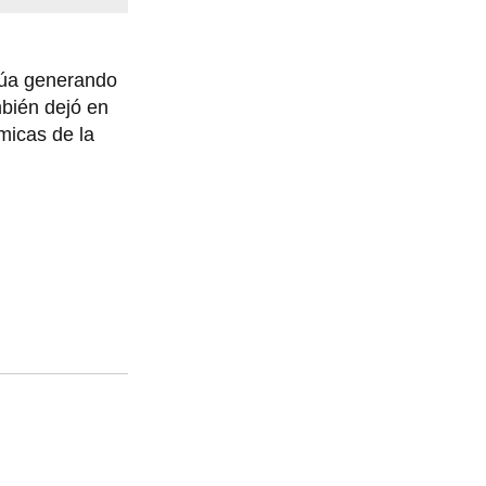
núa generando
mbién dejó en
micas de la