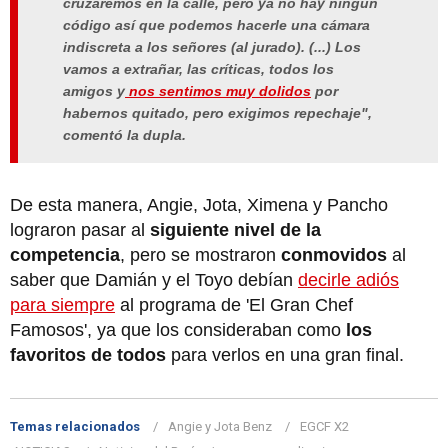
cruzaremos en la calle, pero ya no hay ningún
código así que podemos hacerle una cámara
indiscreta a los señores (al jurado). (...) Los
vamos a extrañar, las críticas, todos los
amigos y
nos sentimos muy dolidos
por
habernos quitado, pero exigimos repechaje",
comentó la dupla.
De esta manera, Angie, Jota, Ximena y Pancho
lograron pasar al
siguiente nivel de la
competencia
, pero se mostraron
conmovidos
al
saber que Damián y el Toyo debían
decirle adiós
para siempre
al programa de 'El Gran Chef
Famosos', ya que los consideraban como
los
favoritos de todos
para verlos en una gran final.
Temas relacionados
Angie y Jota Benz
EGCF X2