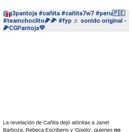
@g3pantoja
#cañita
#cañita7w7
#peru🇵🇪
#teamchoclito🌽🌽
#fyp
♬ sonido original -
🌽CGPantoja💛
La revelación de Cañita dejó atónitas a Janet
Barboza, Rebeca Escribens y 'Giselo', quienes
no