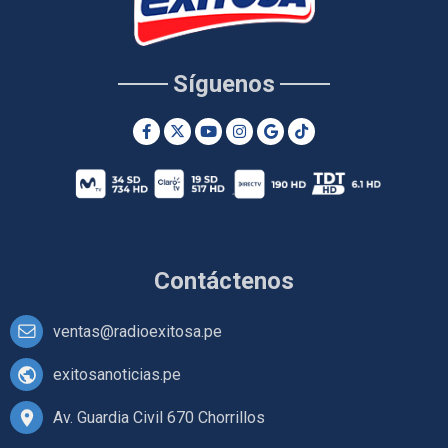
Síguenos
Contáctenos
ventas@radioexitosa.pe
exitosanoticias.pe
Av. Guardia Civil 670 Chorrillos