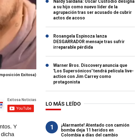
Naldy Saldaña: Óscar Custodio designa
a su hijo como nuevo líder de la
agrupación tras ser acusado de cubrir
actos de acoso
Rosangela Espinoza lanza
DESGARRADOR mensaje tras sufrir
irreparable pérdida
Warner Bros. Discovery anuncia que
'Los Supersónicos' tendrá película live-
mposición Exitosa)
action con Jim Carrey como
protagonista
LO MÁS LEÍDO
¡Alarmante! Atentado con camión
1
ntos. Y
bomba deja 11 heridos en
 dicha
Colombia a días del cambio