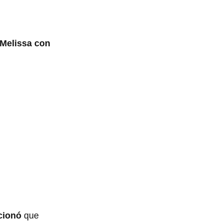
 Melissa con
cionó
que