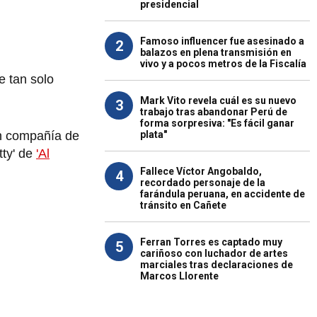
presidencial
Famoso influencer fue asesinado a
2
balazos en plena transmisión en
vivo y a pocos metros de la Fiscalía
e tan solo
Mark Vito revela cuál es su nuevo
3
trabajo tras abandonar Perú de
forma sorpresiva: "Es fácil ganar
plata"
en compañía de
tty' de
'Al
Fallece Víctor Angobaldo,
4
recordado personaje de la
farándula peruana, en accidente de
tránsito en Cañete
Ferran Torres es captado muy
5
cariñoso con luchador de artes
marciales tras declaraciones de
Marcos Llorente