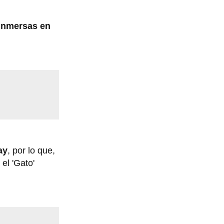
 inmersas en
ay
, por lo que,
el 'Gato'