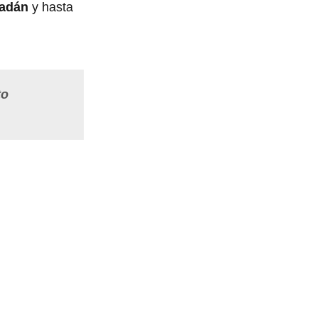
ladán
y hasta
to