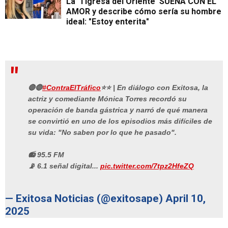
La 'Tigresa del Oriente' SUEÑA CON EL
AMOR y describe cómo sería su hombre
ideal: "Estoy enterita"
🔴🔵
#ContraElTráfico
⭐⭐ | En diálogo con Exitosa, la
actriz y comediante Mónica Torres recordó su
operación de banda gástrica y narró de qué manera
se convirtió en uno de los episodios más difíciles de
su vida: "No saben por lo que he pasado".
📻 95.5 FM
📡 6.1 señal digital...
pic.twitter.com/7tpz2HfeZQ
— Exitosa Noticias (@exitosape)
April 10,
2025