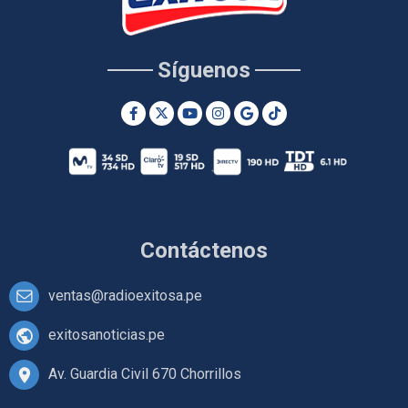
Síguenos
Contáctenos
ventas@radioexitosa.pe
exitosanoticias.pe
Av. Guardia Civil 670 Chorrillos