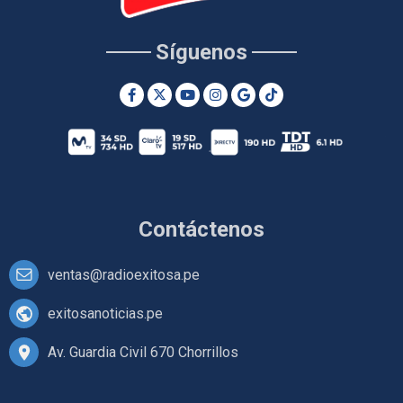
Síguenos
Contáctenos
ventas@radioexitosa.pe
exitosanoticias.pe
Av. Guardia Civil 670 Chorrillos