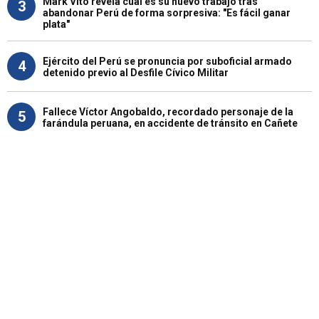
Mark Vito revela cuál es su nuevo trabajo tras
3
abandonar Perú de forma sorpresiva: "Es fácil ganar
plata"
Ejército del Perú se pronuncia por suboficial armado
4
detenido previo al Desfile Cívico Militar
Fallece Víctor Angobaldo, recordado personaje de la
5
farándula peruana, en accidente de tránsito en Cañete