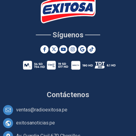
Síguenos
Contáctenos
ventas@radioexitosa.pe
exitosanoticias.pe
Av. Guardia Civil 670 Chorrillos