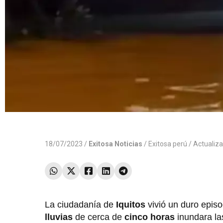
18/07/2023 /
Exitosa Noticias
/
Exitosa perú
/ Actualiz
La ciudadanía de
Iquitos
vivió un duro epis
lluvias
de cerca de
cinco horas
inundara las