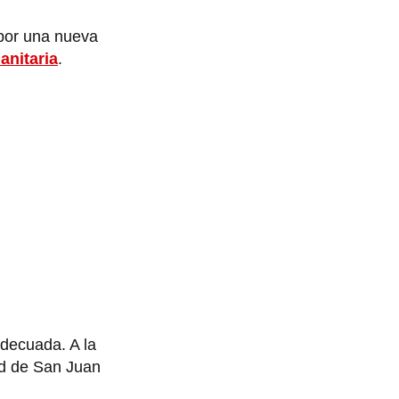
por una nueva
nitaria
.
adecuada. A la
ad de San Juan