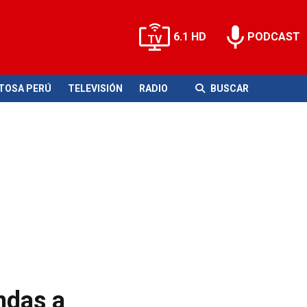
6.1 HD
PODCAST
ITOSA PERÚ
TELEVISIÓN
RADIO
BUSCAR
endas a