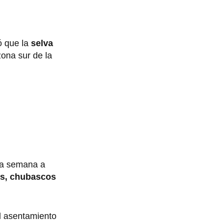
ó que la
selva
zona sur de la
ta semana a
as, chubascos
l asentamiento