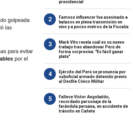
presidencial
Famoso influencer fue asesinado a
2
ido golpeada
balazos en plena transmisión en
vivo y a pocos metros de la Fiscalía
ó las
Mark Vito revela cuál es su nuevo
3
trabajo tras abandonar Perú de
mas para evitar
forma sorpresiva: "Es fácil ganar
plata"
tables
por el
Ejército del Perú se pronuncia por
4
suboficial armado detenido previo
al Desfile Cívico Militar
Fallece Víctor Angobaldo,
5
recordado personaje de la
farándula peruana, en accidente de
tránsito en Cañete