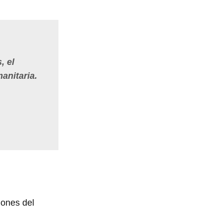
, el
anitaria.
iones del