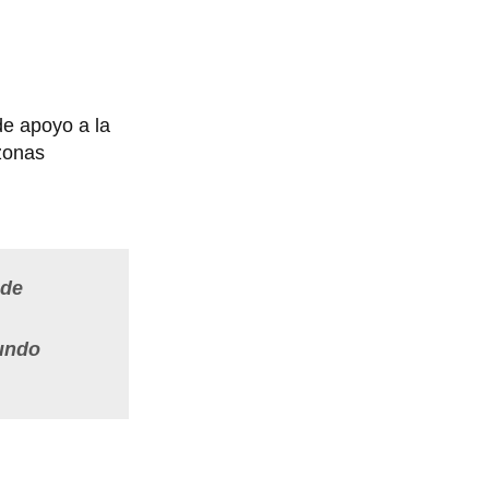
de apoyo a la
 zonas
 de
gundo