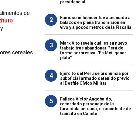
presidencial
 alimentos de
Famoso influencer fue asesinado a
2
tituto
balazos en plena transmisión en
vivo y a pocos metros de la Fiscalía
 y
Mark Vito revela cuál es su nuevo
3
trabajo tras abandonar Perú de
ejores cereales
forma sorpresiva: "Es fácil ganar
plata"
Ejército del Perú se pronuncia por
4
suboficial armado detenido previo
al Desfile Cívico Militar
Fallece Víctor Angobaldo,
5
recordado personaje de la
farándula peruana, en accidente de
tránsito en Cañete