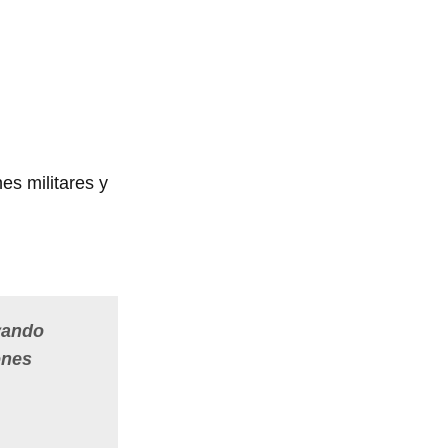
es militares y
yando
ones