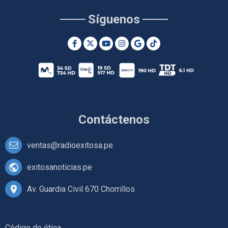
Síguenos
Contáctenos
ventas@radioexitosa.pe
exitosanoticias.pe
Av. Guardia Civil 670 Chorrillos
Código de ética