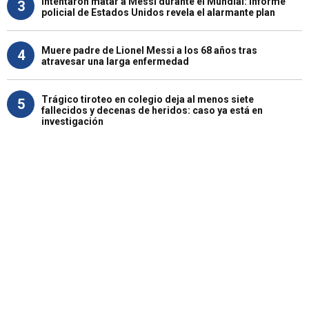
Intentaron matar a Messi durante el Mundial: informe
3
policial de Estados Unidos revela el alarmante plan
Muere padre de Lionel Messi a los 68 años tras
4
atravesar una larga enfermedad
Trágico tiroteo en colegio deja al menos siete
5
fallecidos y decenas de heridos: caso ya está en
investigación