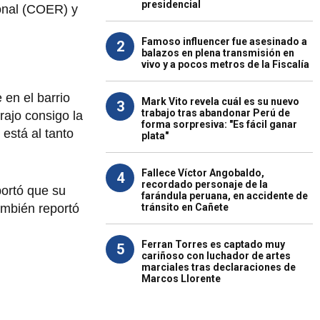
presidencial
ional (COER) y
Famoso influencer fue asesinado a
2
balazos en plena transmisión en
vivo y a pocos metros de la Fiscalía
 en el barrio
Mark Vito revela cuál es su nuevo
3
trabajo tras abandonar Perú de
rajo consigo la
forma sorpresiva: "Es fácil ganar
 está al tanto
plata"
Fallece Víctor Angobaldo,
4
recordado personaje de la
portó que su
farándula peruana, en accidente de
tránsito en Cañete
ambién reportó
Ferran Torres es captado muy
5
cariñoso con luchador de artes
marciales tras declaraciones de
Marcos Llorente