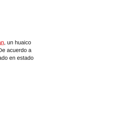
an
, un huaico
 De acuerdo a
cado en estado