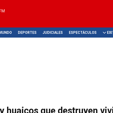
 FM
MUNDO
DEPORTES
JUDICIALES
ESPECTÁCULOS
EX
 y huaicos que destruyen vi