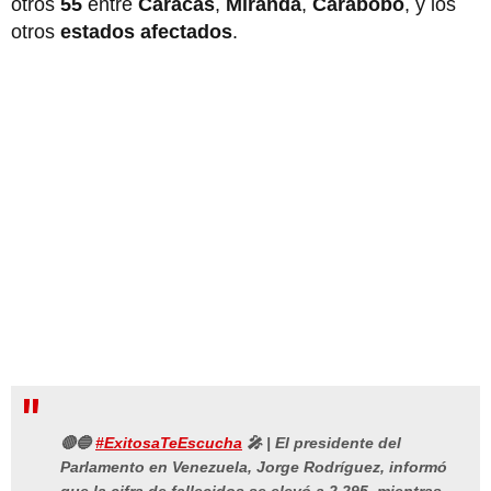
otros
55
entre
Caracas
,
Miranda
,
Carabobo
,
y los
otros
estados afectados
.
🔴🔵
#ExitosaTeEscucha
🎤 | El presidente del
Parlamento en Venezuela, Jorge Rodríguez, informó