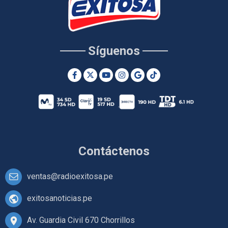
Síguenos
Contáctenos
ventas@radioexitosa.pe
exitosanoticias.pe
Av. Guardia Civil 670 Chorrillos