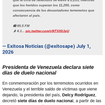
que la cifra de fallecidos se elevó a 2,295, mientras
que los heridos superan los 11,200, como
consecuencia de los devastadores terremotos que
afectaron al país.
📻 95.5 FM
📡 6.1...
pic.twitter.com/y9ITXX0JpU
— Exitosa Noticias (@exitosape)
July 1,
2026
Presidenta de Venezuela declara siete
días de duelo nacional
En conmemoración por los terremotos ocurridos en
Venezuela y el terrible saldo de víctimas que viene
dejando, la presidenta del país,
Delcy Rodríguez
,
decretó
siete días de duelo naciona
l, a partir de las