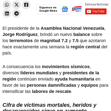
Síguenos en
Google News
El presidente de la
Asamblea Nacional Venezuela
,
Jorge Rodríguez
, brindó un nuevo
balance
sobre
los
terremotos
de
magnitud 7.2
y
7.5
que azotaron
hace exactamente una semana la
región central
del
país.
A consecuencia los
movimientos sísmicos
,
diversos
líderes mundiales
y
presidentes de la
región
continúan enviado
ayuda humanitaria
en
favor de las
personas damnificadas
y
equipos
para
intensificar las
labores de rescate
.
Cifra de víctimas mortales, heridos y
desaparecidos sigue en aumento