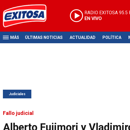
RADIO EXITOSA
95.5
EN VIVO
MÁS
ÚLTIMAS NOTICIAS
ACTUALIDAD
POLÍTICA
Judiciales
Fallo judicial
Alberto Fujimori y Vladimi