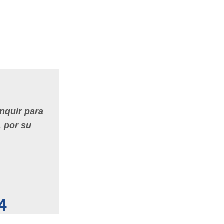
inquir para
, por su
4