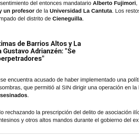
nsentimiento del entonces mandatario
Alberto Fujimori
,
 y un profesor
de la
Universidad La Cantuta
. Los rest
mpado del distrito de
Cieneguilla
.
imas de Barrios Altos y La
 a Gustavo Adrianzén: "Se
 perpetradores"
ri se encuentra acusado de haber implementado una polít
 sombras, que permitió al SIN dirigir una operación en la
asesinados
.
lo rechazando la prescripción del delito de asociación ilí
ontesinos y otros altos mandos durante el gobierno del e