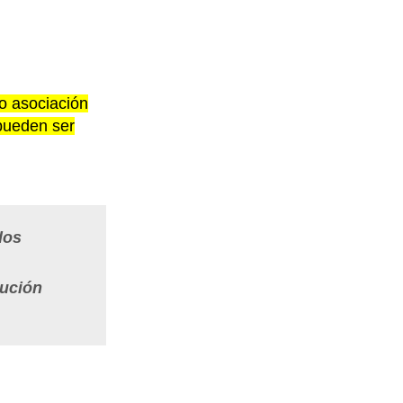
mo asociación
 pueden ser
dos
lución