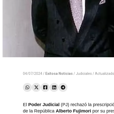
04/07/2024 /
Exitosa Noticias
/
Judiciales
/ Actualizad
El
Poder Judicial
(PJ) rechazó la prescripci
de la República
Alberto Fujimori
por su pre