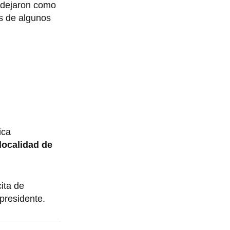
 dejaron como
os de algunos
ica
localidad de
cita de
xpresidente.