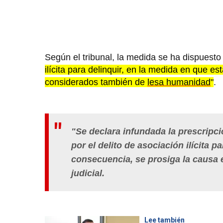
Según el tribunal, la medida se ha dispuesto
ilícita para delinquir, en la medida en que 
considerados también de
lesa humanidad
"
.
"Se declara infundada la prescripc
por el delito de asociación ilícita p
consecuencia, se prosiga la causa e
judicial.
Lee también