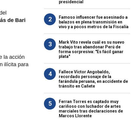
presidencial
del
Famoso influencer fue asesinado a
2
ás de Bari
balazos en plena transmisión en
vivo y a pocos metros de la Fiscalía
Mark Vito revela cuál es su nuevo
3
trabajo tras abandonar Perú de
forma sorpresiva: "Es fácil ganar
plata"
e la acción
 ilícita para
Fallece Víctor Angobaldo,
4
recordado personaje de la
farándula peruana, en accidente de
tránsito en Cañete
Ferran Torres es captado muy
5
cariñoso con luchador de artes
marciales tras declaraciones de
Marcos Llorente