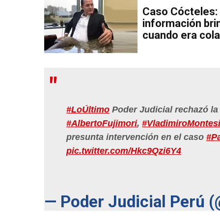
Caso Cócteles: 
información bri
cuando era cola
#LoÚltimo
Poder Judicial rechazó la 
#AlbertoFujimori
,
#VladimiroMontes
presunta intervención en el caso
#Pa
pic.twitter.com/Hkc9Qzi6Y4
— Poder Judicial Perú 