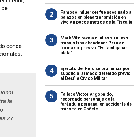
l Interior,
d de
Famoso influencer fue asesinado a
2
balazos en plena transmisión en
vivo y a pocos metros de la Fiscalía
Mark Vito revela cuál es su nuevo
3
trabajo tras abandonar Perú de
ado donde
forma sorpresiva: "Es fácil ganar
plata"
cionales.
Ejército del Perú se pronuncia por
4
suboficial armado detenido previo
al Desfile Cívico Militar
ional
Fallece Víctor Angobaldo,
5
recordado personaje de la
ra la
farándula peruana, en accidente de
tránsito en Cañete
to
tes 27