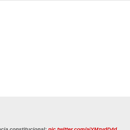
ncia constitucional:
pic.twitter.com/aiYMzvdD4d