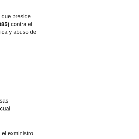
 que preside
385)
contra el
rica y abuso de
rsas
 cual
 el exministro