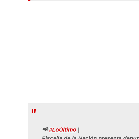
📢
#LoÚltimo
|
Fiscalía de la Nación presenta denu