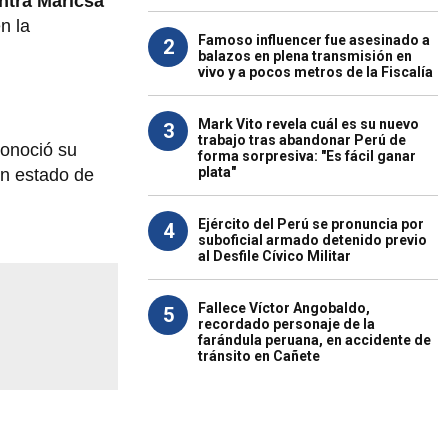
ontra Maricsa
n la
Famoso influencer fue asesinado a
2
balazos en plena transmisión en
vivo y a pocos metros de la Fiscalía
Mark Vito revela cuál es su nuevo
3
trabajo tras abandonar Perú de
conoció su
forma sorpresiva: "Es fácil ganar
plata"
en estado de
Ejército del Perú se pronuncia por
4
suboficial armado detenido previo
al Desfile Cívico Militar
Fallece Víctor Angobaldo,
5
recordado personaje de la
farándula peruana, en accidente de
tránsito en Cañete