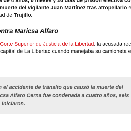
a de 4 años, 6 meses y 26 días de prisión efectiva c
muerte del vigilante Juan Martínez tras atropellarlo
e
dad de
Trujillo.
ntra Maricsa Alfaro
Corte Superior de Justicia de la Libertad
, la acusada re
la capital de La Libertad cuando manejaba su camioneta 
 el accidente de tránsito que causó la muerte del
icsa Alfaro Cerna fue condenada a cuatro años, seis
 iniciaron.