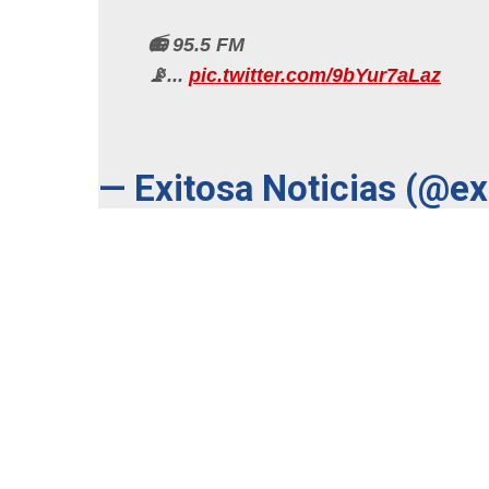
📻 95.5 FM
📡...
pic.twitter.com/9bYur7aLaz
— Exitosa Noticias (@e