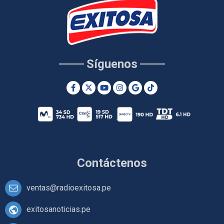
Síguenos
Contáctenos
ventas@radioexitosa.pe
exitosanoticias.pe