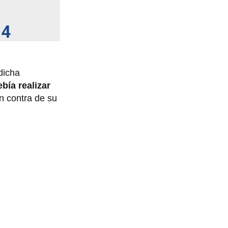
24
dicha
bía realizar
en contra de su