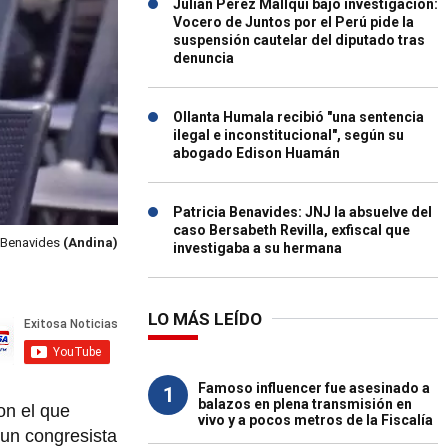
Julián Pérez Mallqui bajo investigación:
Vocero de Juntos por el Perú pide la
suspensión cautelar del diputado tras
denuncia
Ollanta Humala recibió "una sentencia
ilegal e inconstitucional", según su
abogado Edison Huamán
Patricia Benavides: JNJ la absuelve del
caso Bersabeth Revilla, exfiscal que
a Benavides
(Andina)
investigaba a su hermana
LO MÁS LEÍDO
Famoso influencer fue asesinado a
1
balazos en plena transmisión en
n el que
vivo y a pocos metros de la Fiscalía
a un congresista