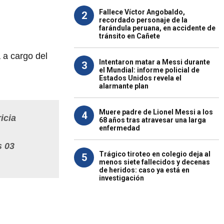
Fallece Víctor Angobaldo,
2
recordado personaje de la
farándula peruana, en accidente de
tránsito en Cañete
a a cargo del
Intentaron matar a Messi durante
3
el Mundial: informe policial de
Estados Unidos revela el
alarmante plan
Muere padre de Lionel Messi a los
4
icia
68 años tras atravesar una larga
enfermedad
s 03
Trágico tiroteo en colegio deja al
5
menos siete fallecidos y decenas
de heridos: caso ya está en
investigación