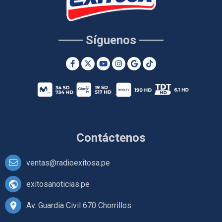
Síguenos
Contáctenos
ventas@radioexitosa.pe
exitosanoticias.pe
Av. Guardia Civil 670 Chorrillos