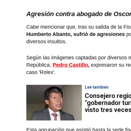
Agresión contra abogado de Osco
Cabe mencionar que, tras su salida de la Fi
Humberto Abanto, sufrió de agresiones
p
diversos insultos.
Según las imágenes captadas por diversos 
República,
Pedro Castillo
,
expresaron su re
caso 'Rolex'.
Lee también
Consejero regio
"gobernador tur
visto tres vece
Esta agrupación que asistió hasta la sede fi