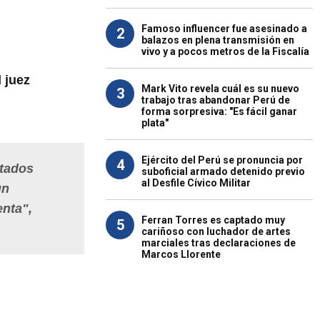
Famoso influencer fue asesinado a
2
balazos en plena transmisión en
vivo y a pocos metros de la Fiscalía
l
juez
Mark Vito revela cuál es su nuevo
3
trabajo tras abandonar Perú de
forma sorpresiva: "Es fácil ganar
plata"
Ejército del Perú se pronuncia por
4
utados
suboficial armado detenido previo
al Desfile Cívico Militar
un
enta",
Ferran Torres es captado muy
5
cariñoso con luchador de artes
marciales tras declaraciones de
Marcos Llorente