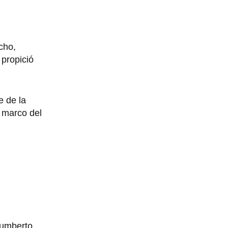
cho,
 propició
e de la
 marco del
Humberto