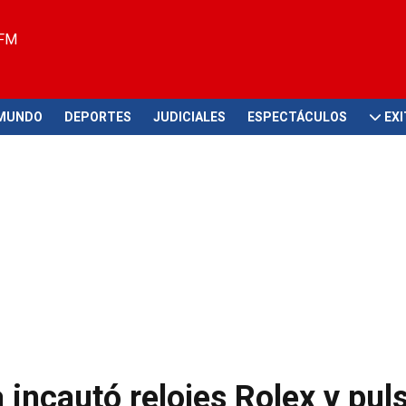
 FM
MUNDO
DEPORTES
JUDICIALES
ESPECTÁCULOS
EX
 incautó relojes Rolex y pul