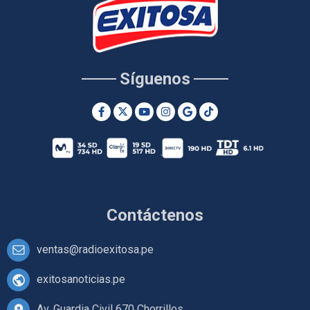
Síguenos
Contáctenos
ventas@radioexitosa.pe
exitosanoticias.pe
Av. Guardia Civil 670 Chorrillos