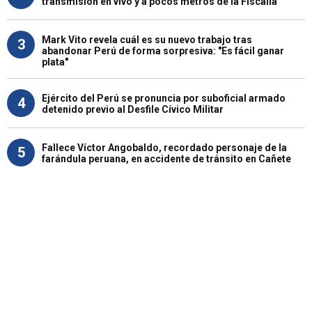
transmisión en vivo y a pocos metros de la Fiscalía
Mark Vito revela cuál es su nuevo trabajo tras
3
abandonar Perú de forma sorpresiva: "Es fácil ganar
plata"
Ejército del Perú se pronuncia por suboficial armado
4
detenido previo al Desfile Cívico Militar
Fallece Víctor Angobaldo, recordado personaje de la
5
farándula peruana, en accidente de tránsito en Cañete