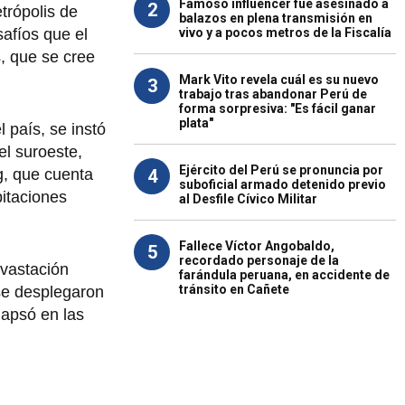
Famoso influencer fue asesinado a
2
trópolis de
balazos en plena transmisión en
vivo y a pocos metros de la Fiscalía
afíos que el
s, que se cree
Mark Vito revela cuál es su nuevo
3
trabajo tras abandonar Perú de
forma sorpresiva: "Es fácil ganar
plata"
 país, se instó
el suroeste,
Ejército del Perú se pronuncia por
4
g, que cuenta
suboficial armado detenido previo
pitaciones
al Desfile Cívico Militar
Fallece Víctor Angobaldo,
5
recordado personaje de la
evastación
farándula peruana, en accidente de
tránsito en Cañete
se desplegaron
lapsó en las