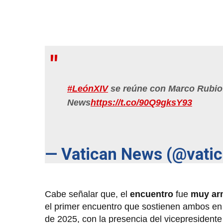
#LeónXIV
se reúne con Marco Rubio:
News
https://t.co/90Q9gksY93
— Vatican News (@vati
Cabe señalar que, el
encuentro
fue
muy ar
el primer encuentro que sostienen ambos e
de 2025, con la presencia del vicepresident