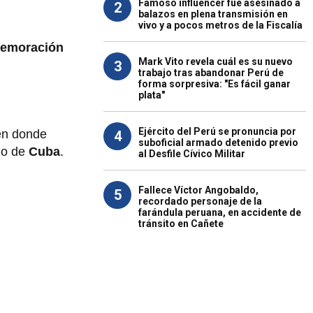
Famoso influencer fue asesinado a
2
balazos en plena transmisión en
vivo y a pocos metros de la Fiscalía
emoración
Mark Vito revela cuál es su nuevo
3
trabajo tras abandonar Perú de
forma sorpresiva: "Es fácil ganar
plata"
Ejército del Perú se pronuncia por
en donde
4
suboficial armado detenido previo
mo de
Cuba
.
al Desfile Cívico Militar
Fallece Víctor Angobaldo,
5
recordado personaje de la
farándula peruana, en accidente de
tránsito en Cañete