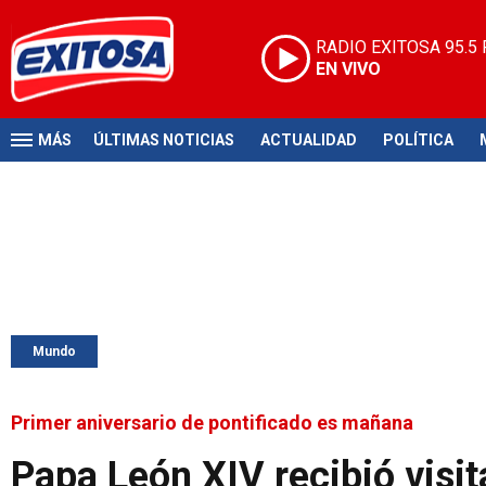
RADIO EXITOSA
95.5
EN VIVO
MÁS
ÚLTIMAS NOTICIAS
ACTUALIDAD
POLÍTICA
Mundo
Primer aniversario de pontificado es mañana
Papa León XIV recibió visi