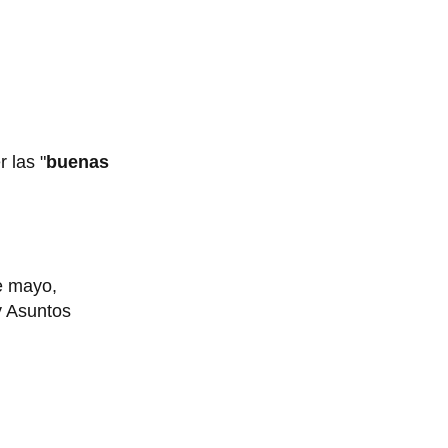
r las "
buenas
e mayo,
y Asuntos