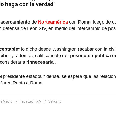
lo haga con la verdad"
acercamiento
de
Norteamérica
con Roma, luego de q
n defensa de León XIV, en medio del intercambio de pos
ceptable
" lo dicho desde Washington (acabar con la civi
ébil
" y, además, calificándolo de "
pésimo en política e
considerarla
"
innecesaria
".
 el presidente estadounidense, se espera que las relacion
e Marco Rubio a Roma.
te Medio
Papa León XIV
Vaticano