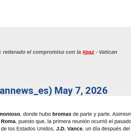
 reiterado el compromiso con la
#paz
- Vatican
cannews_es)
May 7, 2026
monioso
, donde hubo
bromas
de parte y parte. Asimis
n
Roma
, puesto que, la primera reunión ocurrió el pasa
e de los Estados Unidos,
J.D. Vance
, un día después del 