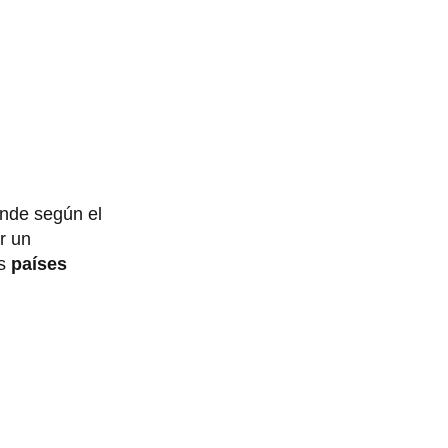
onde según el
r un
s
países