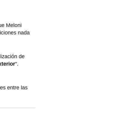
ue Meloni
iciones nada
lización de
xterior
".
es entre las