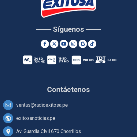
Síguenos
Contáctenos
ventas@radioexitosa.pe
exitosanoticias.pe
Av. Guardia Civil 670 Chorrillos