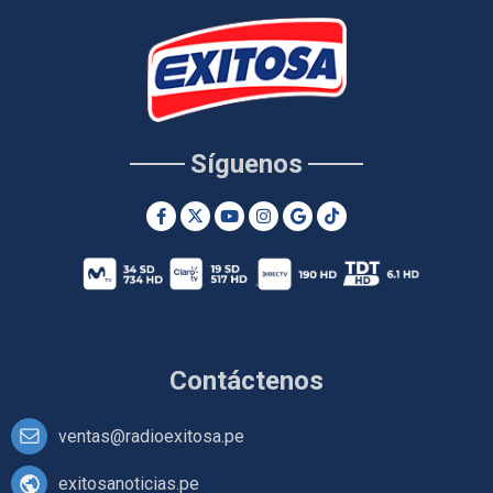
Síguenos
Contáctenos
ventas@radioexitosa.pe
exitosanoticias.pe