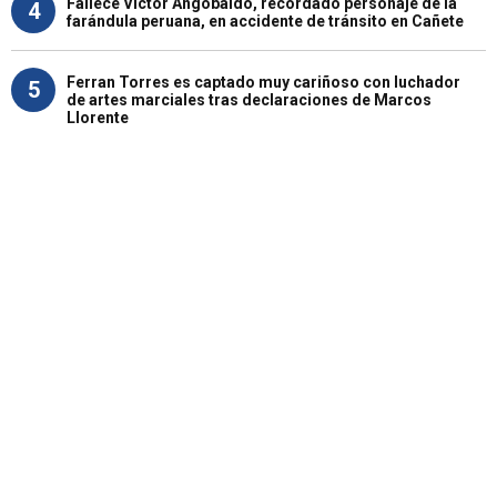
Fallece Víctor Angobaldo, recordado personaje de la
4
farándula peruana, en accidente de tránsito en Cañete
Ferran Torres es captado muy cariñoso con luchador
5
de artes marciales tras declaraciones de Marcos
Llorente