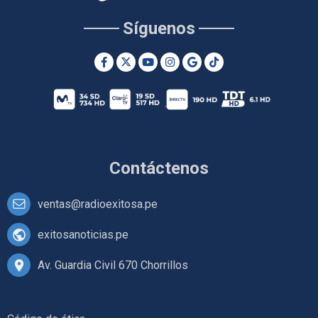
Síguenos
Contáctenos
ventas@radioexitosa.pe
exitosanoticias.pe
Av. Guardia Civil 670 Chorrillos