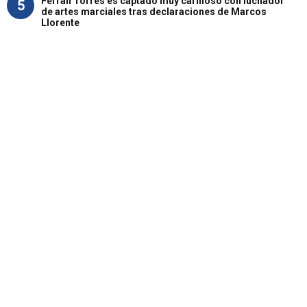
Ferran Torres es captado muy cariñoso con luchador
5
de artes marciales tras declaraciones de Marcos
Llorente