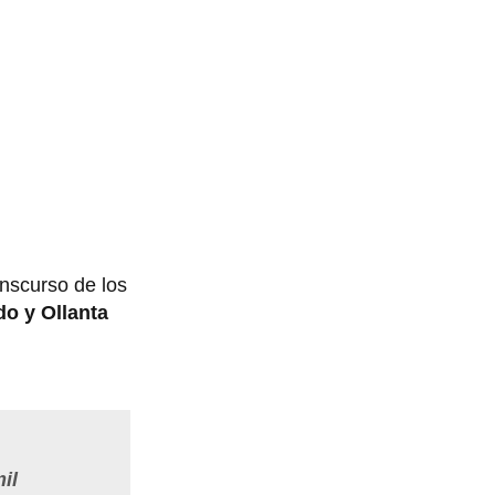
anscurso de los
do y Ollanta
il