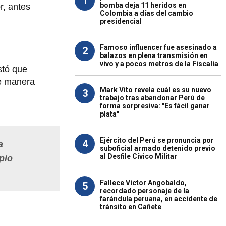
1
bomba deja 11 heridos en
r, antes
Colombia a días del cambio
presidencial
Famoso influencer fue asesinado a
2
balazos en plena transmisión en
vivo y a pocos metros de la Fiscalía
stó que
e manera
Mark Vito revela cuál es su nuevo
3
trabajo tras abandonar Perú de
forma sorpresiva: "Es fácil ganar
plata"
Ejército del Perú se pronuncia por
4
a
suboficial armado detenido previo
al Desfile Cívico Militar
pio
Fallece Víctor Angobaldo,
5
recordado personaje de la
farándula peruana, en accidente de
tránsito en Cañete