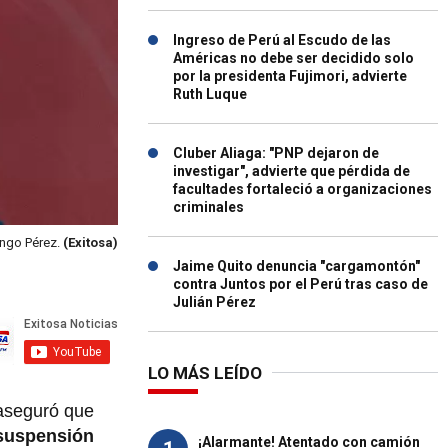
Ingreso de Perú al Escudo de las
Américas no debe ser decidido solo
por la presidenta Fujimori, advierte
Ruth Luque
Cluber Aliaga: "PNP dejaron de
investigar", advierte que pérdida de
facultades fortaleció a organizaciones
criminales
ingo Pérez.
(Exitosa)
Jaime Quito denuncia "cargamontón"
contra Juntos por el Perú tras caso de
Julián Pérez
LO MÁS LEÍDO
 aseguró que
suspensión
¡Alarmante! Atentado con camión