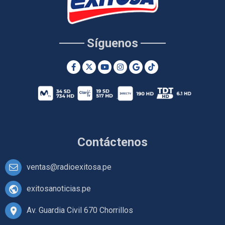
Síguenos
Contáctenos
ventas@radioexitosa.pe
exitosanoticias.pe
Av. Guardia Civil 670 Chorrillos