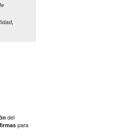
de
lidad,
ión
del
firmas
para