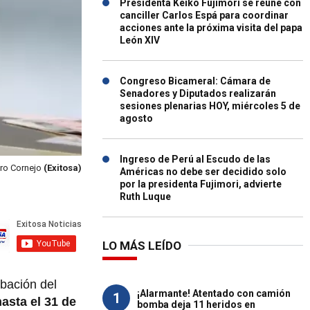
Presidenta Keiko Fujimori se reúne con
canciller Carlos Espá para coordinar
acciones ante la próxima visita del papa
León XIV
Congreso Bicameral: Cámara de
Senadores y Diputados realizarán
sesiones plenarias HOY, miércoles 5 de
agosto
Ingreso de Perú al Escudo de las
ero Cornejo
(Exitosa)
Américas no debe ser decidido solo
por la presidenta Fujimori, advierte
Ruth Luque
LO MÁS LEÍDO
obación del
¡Alarmante! Atentado con camión
1
asta el 31 de
bomba deja 11 heridos en