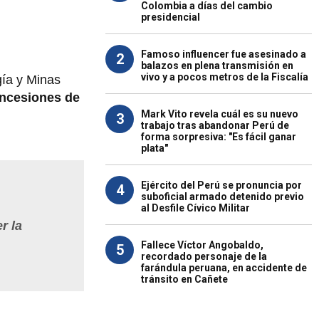
Colombia a días del cambio
presidencial
Famoso influencer fue asesinado a
2
balazos en plena transmisión en
vivo y a pocos metros de la Fiscalía
gía y Minas
oncesiones de
Mark Vito revela cuál es su nuevo
3
trabajo tras abandonar Perú de
forma sorpresiva: "Es fácil ganar
plata"
Ejército del Perú se pronuncia por
4
suboficial armado detenido previo
al Desfile Cívico Militar
r la
Fallece Víctor Angobaldo,
5
recordado personaje de la
farándula peruana, en accidente de
tránsito en Cañete