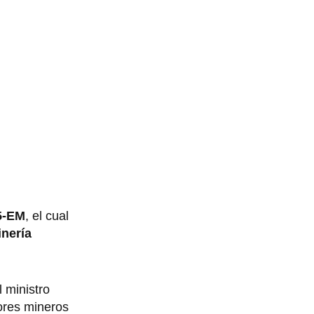
5-EM
, el cual
nería
l ministro
ores mineros