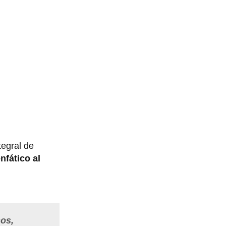
tegral de
nfático al
mos,